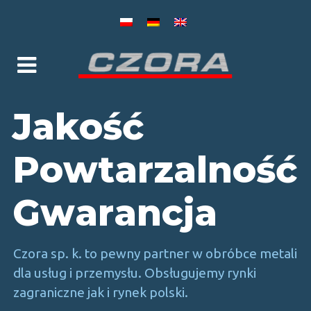
J
a
k
o
ś
ć
P
o
w
t
a
r
z
a
l
n
o
ś
ć
G
w
a
r
a
n
c
j
a
Czora sp. k. to pewny partner w obróbce metali
dla usług i przemysłu. Obsługujemy rynki
zagraniczne jak i rynek polski.