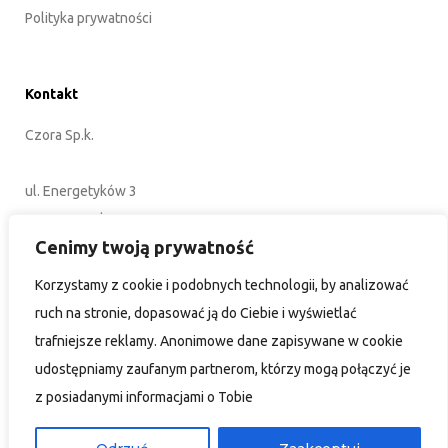
Park maszynowy
Polityka prywatności
Kontakt
Czora Sp.k.
ul. Energetyków 3
45-920 Opole
Cenimy twoją prywatność
POLSKA
Korzystamy z cookie i podobnych technologii, by analizować
ruch na stronie, dopasować ją do Ciebie i wyświetlać
+48 77 402 35 76
trafniejsze reklamy. Anonimowe dane zapisywane w cookie
biuro@czora.eu
udostępniamy zaufanym partnerom, którzy mogą połączyć je
z posiadanymi informacjami o Tobie