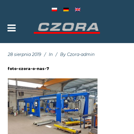
28 sierpnia 2019
In
By
Czora-admin
foto-czora-o-nas-7