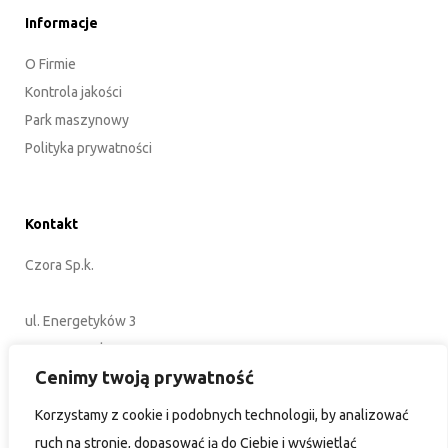
Informacje
O Firmie
Kontrola jakości
Park maszynowy
Polityka prywatności
Kontakt
Czora Sp.k.
ul. Energetyków 3
45-920 Opole
Cenimy twoją prywatność
POLSKA
Korzystamy z cookie i podobnych technologii, by analizować
+48 77 402 35 76
ruch na stronie, dopasować ją do Ciebie i wyświetlać