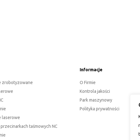
Informacje
e zrobotyzowane
O Firmie
aserowe
Kontrola jakości
NC
Park maszynowy
nie
Polityka prywatności
 laserowe
a przecinarkach taśmowych NC
nie