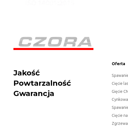
Oferta
Jakość
Spawani
Powtarzalność
Cięcie l
Gwarancja
Gięcie C
Cynkowa
Spawanie
Cięcie n
Zgrzewa