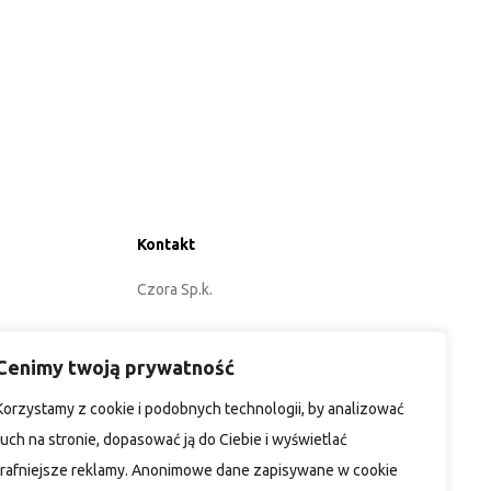
Kontakt
Czora Sp.k.
ul. Energetyków 3
Cenimy twoją prywatność
45-920 Opole
Korzystamy z cookie i podobnych technologii, by analizować
POLSKA
ruch na stronie, dopasować ją do Ciebie i wyświetlać
trafniejsze reklamy. Anonimowe dane zapisywane w cookie
+48 77 402 35 76