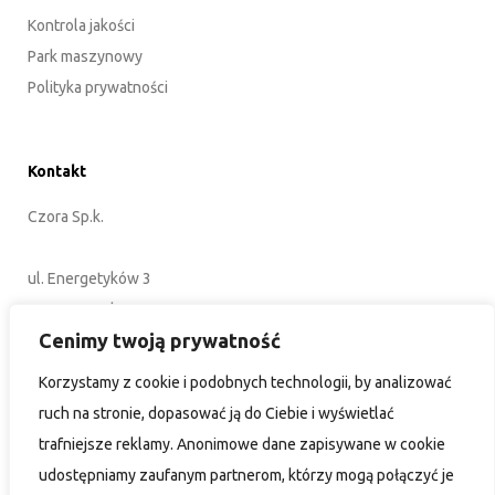
Kontrola jakości
Park maszynowy
Polityka prywatności
Kontakt
Czora Sp.k.
ul. Energetyków 3
45-920 Opole
Cenimy twoją prywatność
POLSKA
Korzystamy z cookie i podobnych technologii, by analizować
+48 77 402 35 76
ruch na stronie, dopasować ją do Ciebie i wyświetlać
biuro@czora.eu
trafniejsze reklamy. Anonimowe dane zapisywane w cookie
udostępniamy zaufanym partnerom, którzy mogą połączyć je