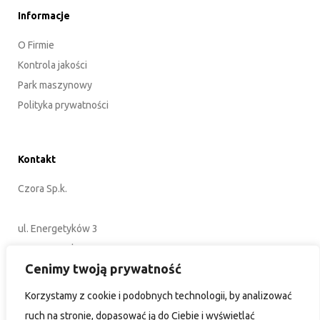
Informacje
O Firmie
Kontrola jakości
Park maszynowy
Polityka prywatności
Kontakt
Czora Sp.k.
ul. Energetyków 3
45-920 Opole
Cenimy twoją prywatność
POLSKA
Korzystamy z cookie i podobnych technologii, by analizować
+48 77 402 35 76
ruch na stronie, dopasować ją do Ciebie i wyświetlać