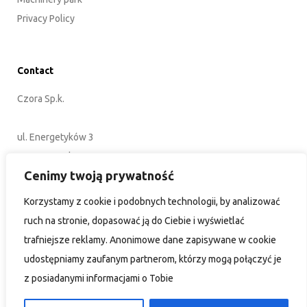
Privacy Policy
Contact
Czora Sp.k.
ul. Energetyków 3
45-920 Opole
Cenimy twoją prywatność
POLAND
Korzystamy z cookie i podobnych technologii, by
+48 77 402 35 76
analizować ruch na stronie, dopasować ją do Ciebie i
biuro@czora.eu
wyświetlać trafniejsze reklamy. Anonimowe dane
zapisywane w cookie udostępniamy zaufanym partnerom,
którzy mogą połączyć je z posiadanymi informacjami o Tobie