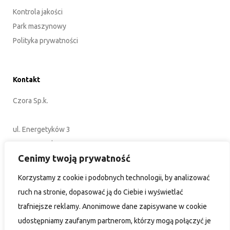
Kontrola jakości
Park maszynowy
Polityka prywatności
Kontakt
Czora Sp.k.
ul. Energetyków 3
45-920 Opole
Cenimy twoją prywatność
POLSKA
Korzystamy z cookie i podobnych technologii, by analizować
+48 77 402 35 76
ruch na stronie, dopasować ją do Ciebie i wyświetlać
biuro@czora.eu
trafniejsze reklamy. Anonimowe dane zapisywane w cookie
udostępniamy zaufanym partnerom, którzy mogą połączyć je