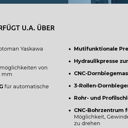
FÜGT U.A. ÜBER
toman Yaskawa
Mutifunktionale Pre
Hydraulikpresse zu
öglichkeiten von
CNC-Dornbiegemasc
0 mm
3-Rollen-Dornbiege
G
für automatische
Rohr- und Profilsch
CNC-Bohrzentrum für
Möglichkeit, Gewinde
zu drehen