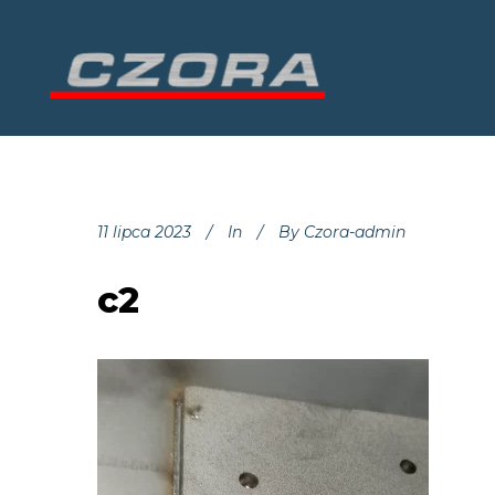
11 lipca 2023
In
By
Czora-admin
c2