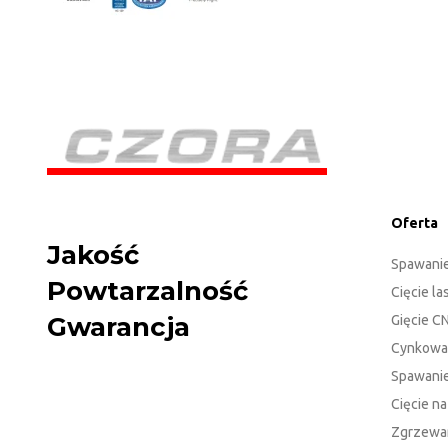
Oferta
Jakość
Spawani
Powtarzalność
Cięcie l
Gwarancja
Gięcie C
Cynkowa
Spawanie
Cięcie n
Zgrzewa