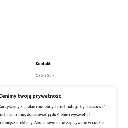
Kontakt
Czora Sp.k.
ul. Energetyków 3
Cenimy twoją prywatność
45-920 Opole
Korzystamy z cookie i podobnych technologii, by analizować
POLSKA
ruch na stronie, dopasować ją do Ciebie i wyświetlać
trafniejsze reklamy. Anonimowe dane zapisywane w cookie
+48 77 402 35 76