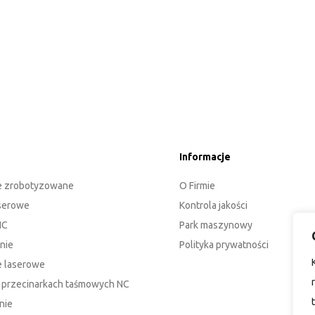
Informacje
e zrobotyzowane
O Firmie
aserowe
Kontrola jakości
NC
Park maszynowy
nie
Polityka prywatności
 laserowe
a przecinarkach taśmowych NC
nie