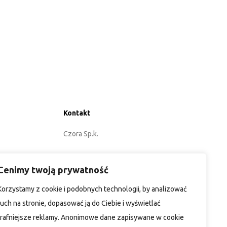
Kontakt
Czora Sp.k.
ul. Energetyków 3
Cenimy twoją prywatność
45-920 Opole
Korzystamy z cookie i podobnych technologii, by analizować
POLEN
ruch na stronie, dopasować ją do Ciebie i wyświetlać
trafniejsze reklamy. Anonimowe dane zapisywane w cookie
+48 77 402 35 76