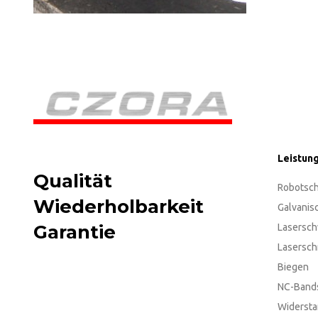
Leistun
Qualität
Robotsc
Wiederholbarkeit
Galvanis
Garantie
Lasersc
Lasersch
Biegen
NC-Band
Widerst