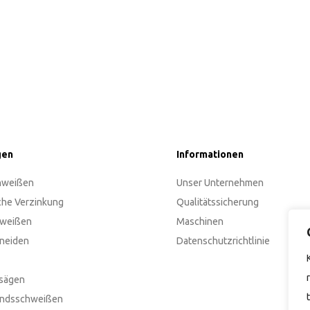
gen
Informationen
hweißen
Unser Unternehmen
che Verzinkung
Qualitätssicherung
hweißen
Maschinen
neiden
Datenschutzrichtlinie
sägen
andsschweißen