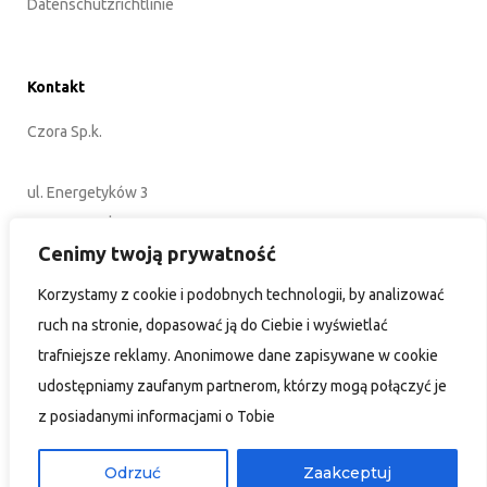
Datenschutzrichtlinie
Kontakt
Czora Sp.k.
ul. Energetyków 3
45-920 Opole
Cenimy twoją prywatność
POLEN
Korzystamy z cookie i podobnych technologii, by analizować
+48 77 402 35 76
ruch na stronie, dopasować ją do Ciebie i wyświetlać
biuro@czora.eu
trafniejsze reklamy. Anonimowe dane zapisywane w cookie
udostępniamy zaufanym partnerom, którzy mogą połączyć je
z posiadanymi informacjami o Tobie
Odrzuć
Zaakceptuj
Projekt i wykonanie:
Strony Internetowe Opole redMustang®