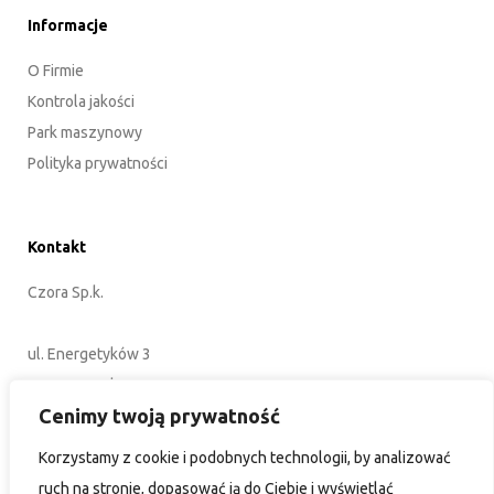
Informacje
O Firmie
Kontrola jakości
Park maszynowy
Polityka prywatności
Kontakt
Czora Sp.k.
ul. Energetyków 3
45-920 Opole
Cenimy twoją prywatność
POLSKA
Korzystamy z cookie i podobnych technologii, by analizować
+48 77 402 35 76
ruch na stronie, dopasować ją do Ciebie i wyświetlać