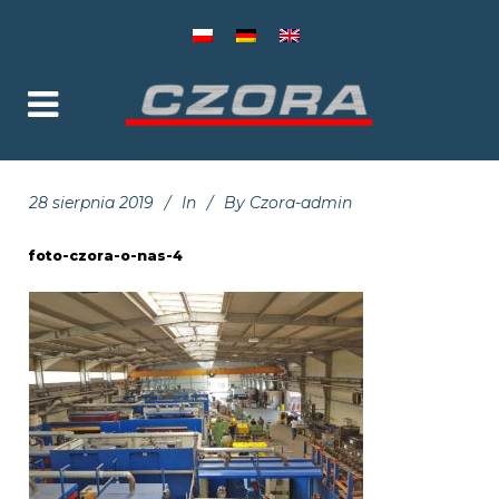
28 sierpnia 2019
In
By
Czora-admin
foto-czora-o-nas-4