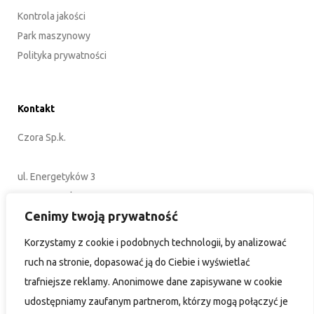
Kontrola jakości
Park maszynowy
Polityka prywatności
Kontakt
Czora Sp.k.
ul. Energetyków 3
45-920 Opole
Cenimy twoją prywatność
POLSKA
Korzystamy z cookie i podobnych technologii, by analizować
+48 77 402 35 76
ruch na stronie, dopasować ją do Ciebie i wyświetlać
biuro@czora.eu
trafniejsze reklamy. Anonimowe dane zapisywane w cookie
udostępniamy zaufanym partnerom, którzy mogą połączyć je