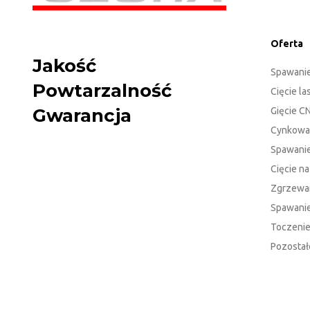
Oferta
Jakość
Spawani
Powtarzalność
Cięcie l
Gwarancja
Gięcie C
Cynkowa
Spawanie
Cięcie n
Zgrzewa
Spawanie
Toczeni
Pozostał