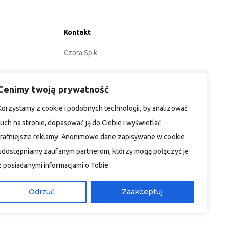
Kontakt
Czora Sp.k.
ul. Energetyków 3
Cenimy twoją prywatność
45-920 Opole
Korzystamy z cookie i podobnych technologii, by analizować
POLSKA
ruch na stronie, dopasować ją do Ciebie i wyświetlać
trafniejsze reklamy. Anonimowe dane zapisywane w cookie
+48 77 402 35 76
udostępniamy zaufanym partnerom, którzy mogą połączyć je
biuro@czora.eu
z posiadanymi informacjami o Tobie
Odrzuć
Zaakceptuj