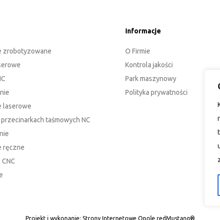
Informacje
e zrobotyzowane
O Firmie
aserowe
Kontrola jakości
NC
Park maszynowy
nie
Polityka prywatności
 laserowe
a przecinarkach taśmowych NC
nie
 ręczne
e CNC
e
Projekt i wykonanie:
Strony Internetowe Opole redMustang®