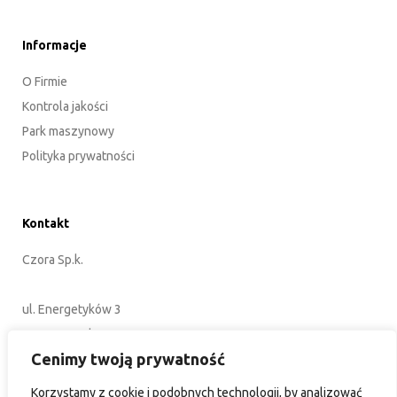
Informacje
O Firmie
Kontrola jakości
Park maszynowy
Polityka prywatności
Kontakt
Czora Sp.k.
ul. Energetyków 3
45-920 Opole
Cenimy twoją prywatność
POLSKA
Korzystamy z cookie i podobnych technologii, by analizować