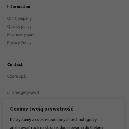
Information
Our Company
Quality policy
Machinery park
Privacy Policy
Contact
Czora Sp.k.
ul. Energetyków 3
45-920 Opole
Cenimy twoją prywatność
POLAND
Korzystamy z cookie i podobnych technologii, by
+48 77 402 35 76
analizować ruch na stronie, dopasować ją do Ciebie i