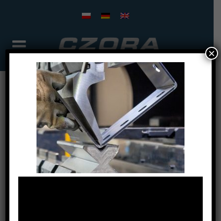
×
4 September 2019
In
By
Czora-admin
ciecie-blach-cnc-3