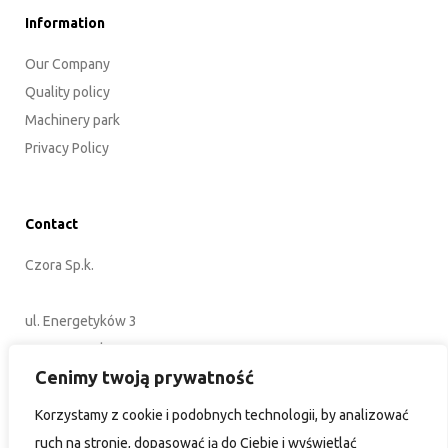
Information
Our Company
Quality policy
Machinery park
Privacy Policy
Contact
Czora Sp.k.
ul. Energetyków 3
45-920 Opole
Cenimy twoją prywatność
POLAND
Korzystamy z cookie i podobnych technologii, by analizować
+48 77 402 35 76
ruch na stronie, dopasować ją do Ciebie i wyświetlać