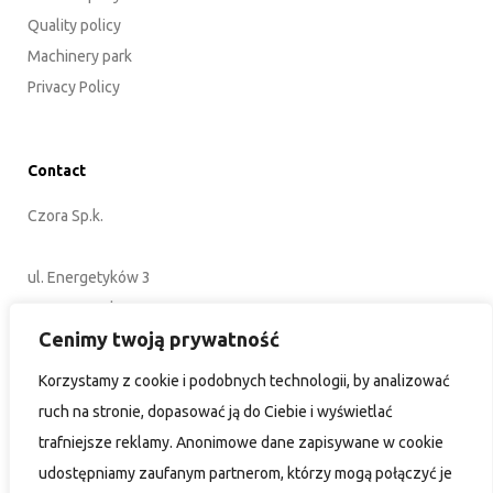
Quality policy
Machinery park
Privacy Policy
Contact
Czora Sp.k.
ul. Energetyków 3
45-920 Opole
Cenimy twoją prywatność
POLAND
Korzystamy z cookie i podobnych technologii, by analizować
+48 77 402 35 76
ruch na stronie, dopasować ją do Ciebie i wyświetlać
biuro@czora.eu
trafniejsze reklamy. Anonimowe dane zapisywane w cookie
udostępniamy zaufanym partnerom, którzy mogą połączyć je